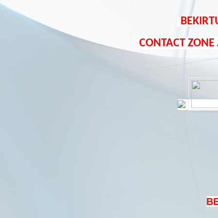
BEKIRT
CONTACT ZONE
B