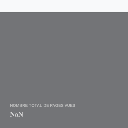
NOMBRE TOTAL DE PAGES VUES
NaN