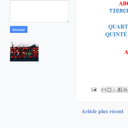
AB
TIERC
QUART
QUINTÉ
A
Article plus récent