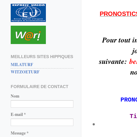
PRONOSTIC
Pour tout i
j
MEILLEURS SITES HIPPIQUES
suivante:
be
MILATURF
no
WITZOETURF
FORMULAIRE DE CONTACT
Nom
PRON
E-mail
*
Ti
Message
*