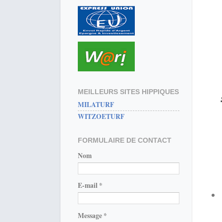
MEILLEURS SITES HIPPIQUES
MILATURF
WITZOETURF
FORMULAIRE DE CONTACT
Nom
E-mail
*
Message
*