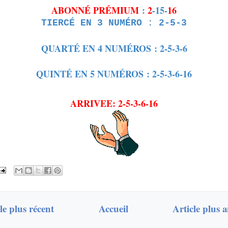
ABONNÉ PRÉMIUM
:
2
-15
-
16
TIERCÉ EN 3 NUMÉRO
: 2-5-3
QUARTÉ EN 4 NUMÉROS
: 2-5-3-6
QUINTÉ EN 5 NUMÉROS
: 2-5-3-6-16
ARRIVEE
: 2
-5-3-6-16
le plus récent
Accueil
Article plus 