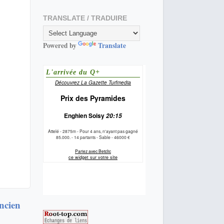
TRANSLATE / TRADUIRE
Powered by
Translate
ancien