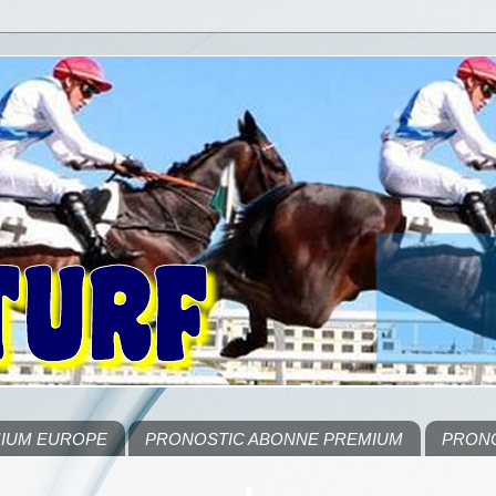
IUM EUROPE
PRONOSTIC ABONNE PREMIUM
PRONO