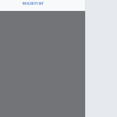
BEKIRTURF