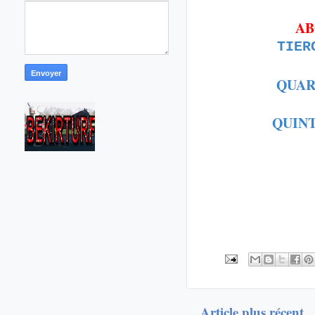
AB
TIER
QUAR
QUINT
Article plus récent