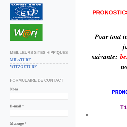
PRONOSTIC
Pour tout i
j
MEILLEURS SITES HIPPIQUES
suivante:
be
MILATURF
no
WITZOETURF
FORMULAIRE DE CONTACT
Nom
PRON
E-mail
*
Ti
Message
*