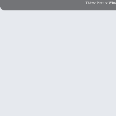
Thème Picture Wind