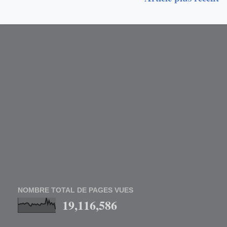
NOMBRE TOTAL DE PAGES VUES
19,116,586