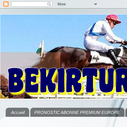
Accueil
PRONOSTIC ABONNE PREMIUM EUROPE