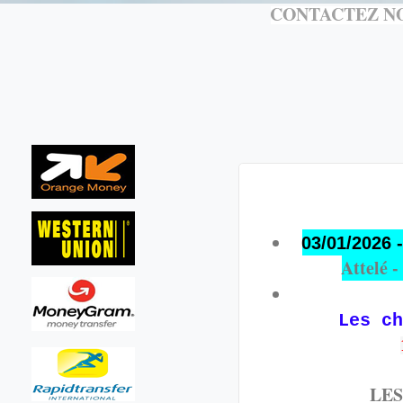
CONTACTEZ NO
03/01/2026 
Attelé 
Les ch
LES