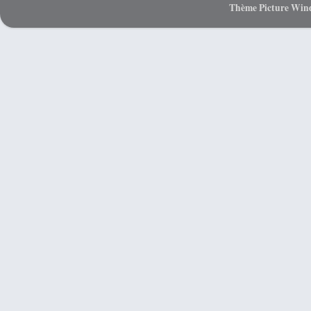
Thème Picture Wind