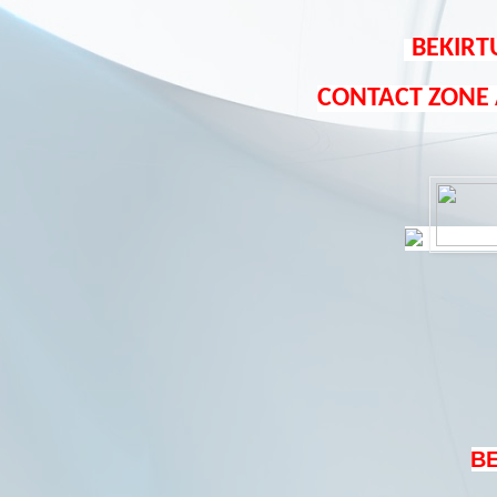
BEKIRT
CONTACT ZONE
B