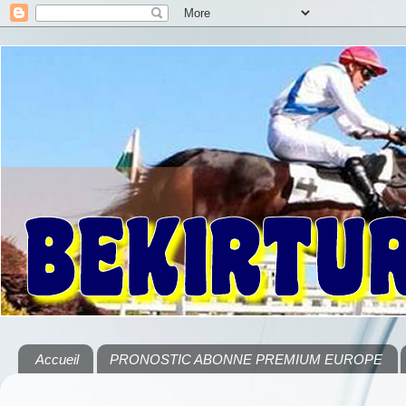
Accueil
PRONOSTIC ABONNE PREMIUM EUROPE