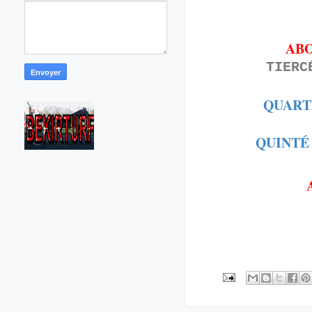
AB
TIERC
QUART
QUINTÉ