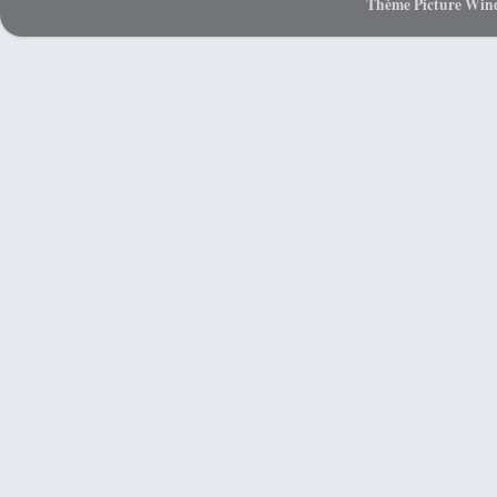
Thème Picture Wind