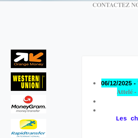
CONTACTEZ NO
06/12/2025 -
Attelé 
Les ch