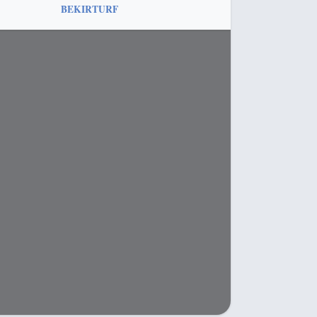
BEKIRTURF