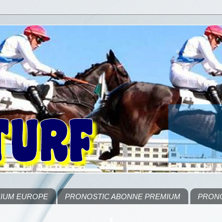
IUM EUROPE
PRONOSTIC ABONNE PREMIUM
PRONO