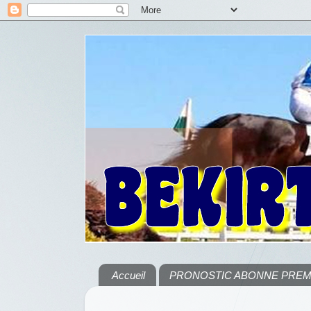
Accueil
PRONOSTIC ABONNE PREM