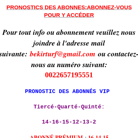
PRONOSTICS DES ABONNES:ABONNEZ-VOUS
POUR Y ACCÉDER
Pour tout info ou abonnement veuillez nous
joindre à l'adresse mail
suivante:
bekirturf@gmail.com
ou contactez
nous au numéro suivant:
0022657195551
PRONOSTIC DES ABONNÉS VIP
Tiercé-Quarté-Quinté:
14-16-15-12-13-2
ABONNÉ PRÉMIUM
:
16
-14
-15