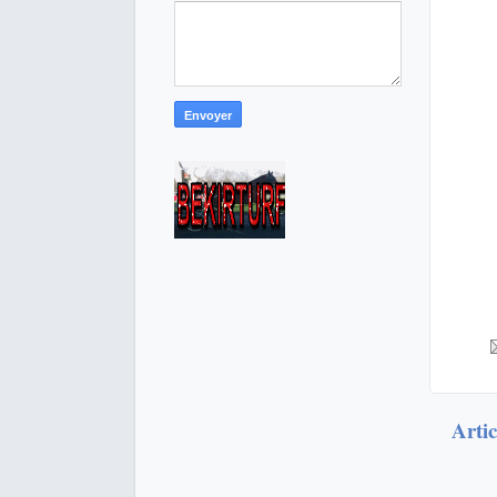
Artic