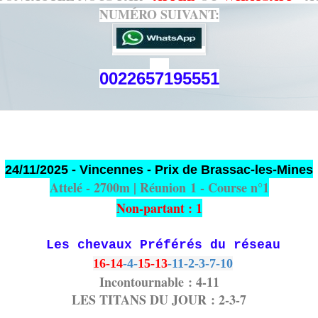
NUMÉRO SUIVANT:
0022657195551
24/11/2025 - Vincennes - Prix de Brassac-les-Mines
Attelé - 2700m | Réunion 1 - Course n°1
Non-partant : 1
Les chevaux Préférés du réseau
16
-14
-4
-
15
-13
-11
-2
-3-7
-10
Incontournable : 4
-11
LES TITANS DU JOUR : 2
-3
-7