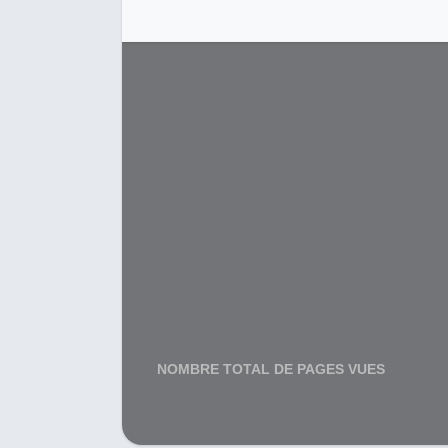
NOMBRE TOTAL DE PAGES VUES