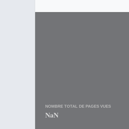
NOMBRE TOTAL DE PAGES VUES
NaN