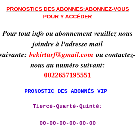
PRONOSTICS DES ABONNES:ABONNEZ-VOUS
POUR Y ACCÉDER
Pour tout info ou abonnement veuillez nous
joindre à l'adresse mail
suivante:
bekirturf@gmail.com
ou contactez
nous au numéro suivant:
0022657195551
PRONOSTIC DES ABONNÉS VIP
Tiercé-Quarté-Quinté:
00-00-00-00-00-00