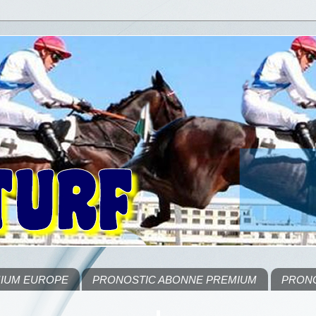
IUM EUROPE
PRONOSTIC ABONNE PREMIUM
PRONO