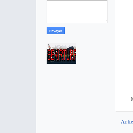
Artic