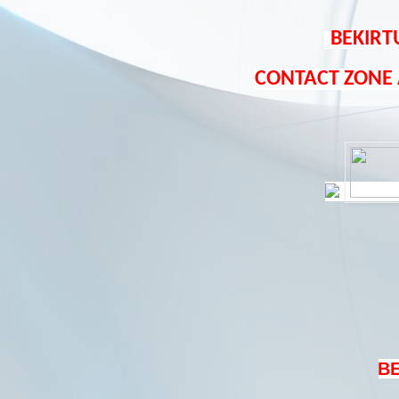
BEKIRT
CONTACT ZONE
B