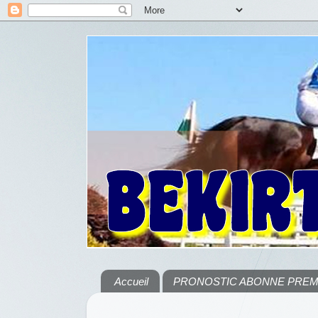
Accueil
PRONOSTIC ABONNE PREM