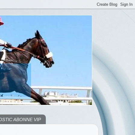
STIC ABONNE VIP