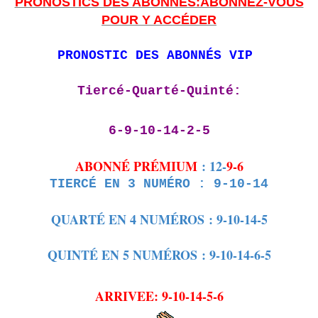
PRONOSTICS DES ABONNES:ABONNEZ-VOUS
POUR Y ACCÉDER
PRONOSTIC DES ABONNÉS VIP
Tiercé-Quarté-Quinté:
6-9-10-14-2-5
ABONNÉ PRÉMIUM
: 12
-
9
-6
TIERCÉ EN 3 NUMÉRO
: 9-10-14
QUARTÉ EN 4 NUMÉROS
: 9-10-14-5
QUINTÉ EN 5 NUMÉROS
: 9-10-14-6-5
ARRIVEE
: 9
-10-14-5-6