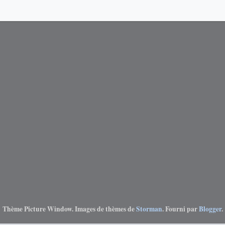
Thème Picture Window. Images de thèmes de
Storman
. Fourni par
Blogger
.