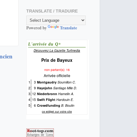
TRANSLATE / TRADUIRE
Powered by
Translate
ancien