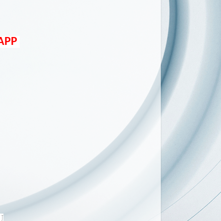
SAPP
U