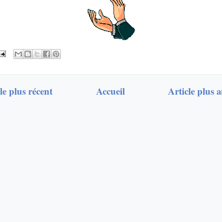
le plus récent
Accueil
Article plus 