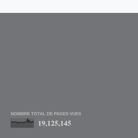
NOMBRE TOTAL DE PAGES VUES
19,125,145