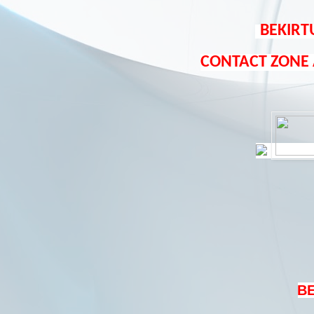
BEKIRT
CONTACT ZONE
B