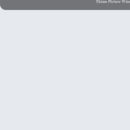
Thème Picture Wind