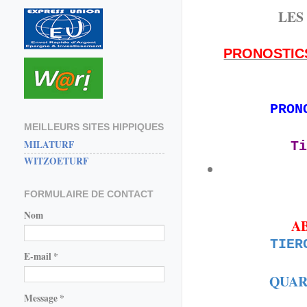
LES
PRONOSTIC
PRON
MEILLEURS SITES HIPPIQUES
MILATURF
Ti
WITZOETURF
FORMULAIRE DE CONTACT
Nom
A
TIER
E-mail
*
QUAR
Message
*