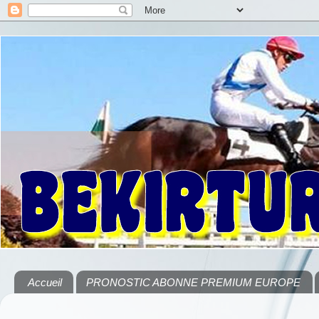
Accueil
PRONOSTIC ABONNE PREMIUM EUROPE