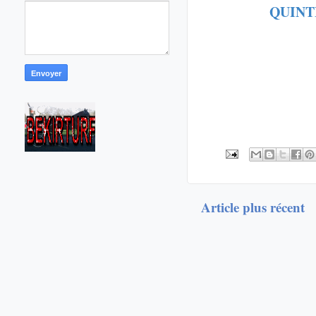
QUINT
Article plus récent