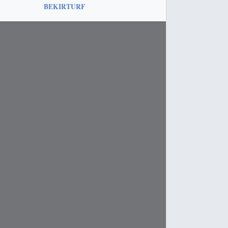
BEKIRTURF