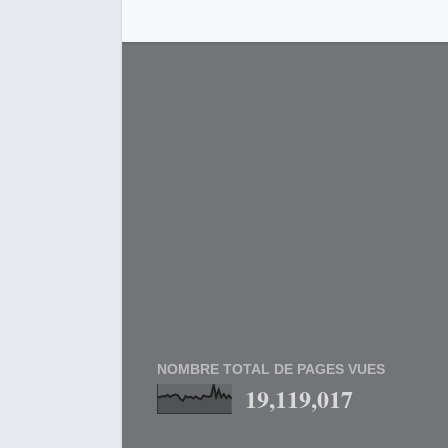
NOMBRE TOTAL DE PAGES VUES
19,119,017