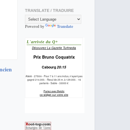
TRANSLATE / TRADUIRE
Powered by
Translate
ancien