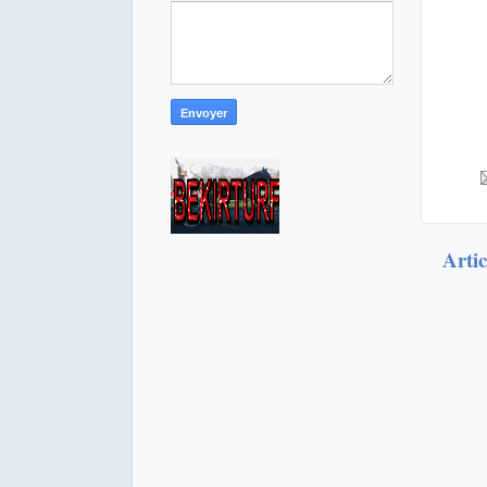
Artic