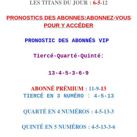
LES TITANS DU JOUR :
6
-5
-12
PRONOSTICS DES ABONNES:ABONNEZ-VOUS
POUR Y ACCÉDER
PRONOSTIC DES ABONNÉS VIP
Tiercé-Quarté-Quinté:
13-4-5-3-6-9
ABONNÉ PRÉMIUM
: 11
-9
-
13
TIERCÉ EN 3 NUMÉRO
: 4-5-13
QUARTÉ EN 4 NUMÉROS
: 4-5-13-3
QUINTÉ EN 5 NUMÉROS
: 4-5-13-3-6