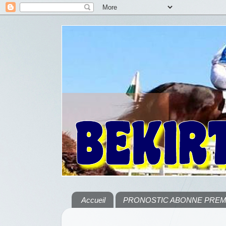
Accueil
PRONOSTIC ABONNE PREM