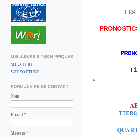
LES
PRONOSTIC
PRON
MEILLEURS SITES HIPPIQUES
MILATURF
Ti
WITZOETURF
FORMULAIRE DE CONTACT
Nom
A
TIER
E-mail
*
QUART
Message
*