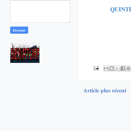
QUINT
Article plus récent