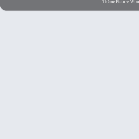
Thème Picture Wind