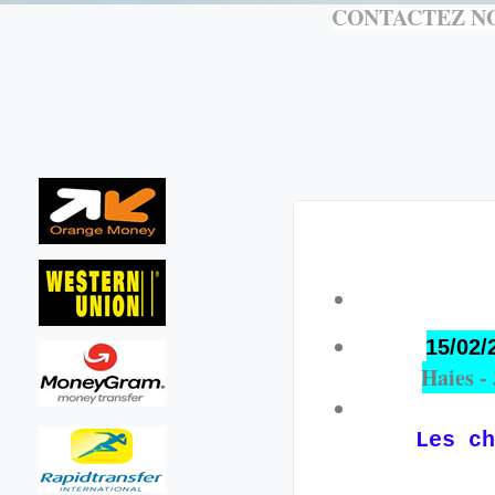
CONTACTEZ NO
15/02/
Haies -
Les ch