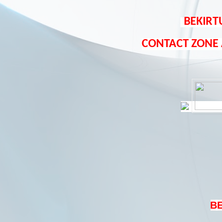
BEKIRT
CONTACT ZONE
B