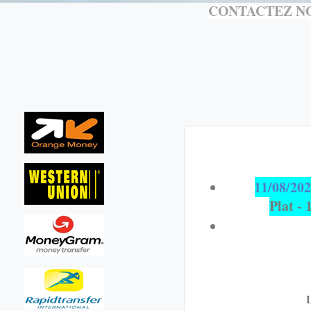
CONTACTEZ NO
11/08/202
Plat -