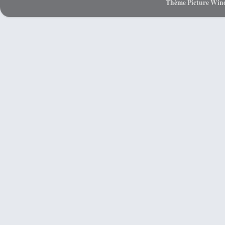
Thème Picture Wind