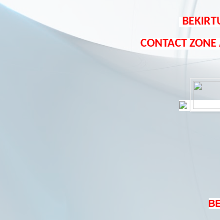
BEKIRT
CONTACT ZONE
B