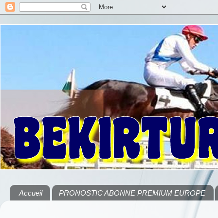
Accueil
PRONOSTIC ABONNE PREMIUM EUROPE