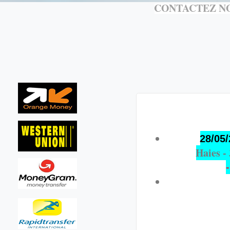
CONTACTEZ NO
28/05/
Haies -