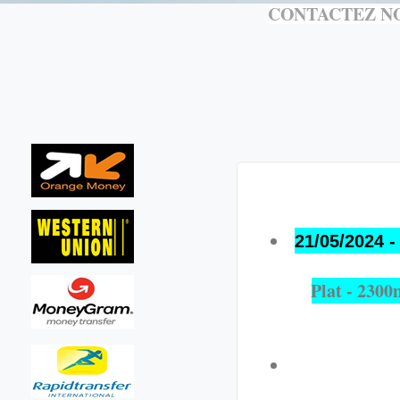
CONTACTEZ NO
21/05/2024 -
Plat - 2300