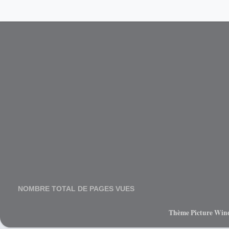
NOMBRE TOTAL DE PAGES VUES
Thème Picture Wind