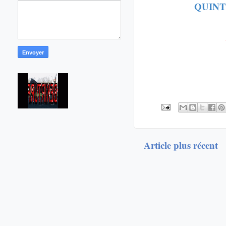
QUINT
Article plus récent