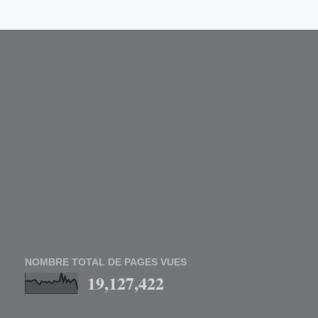
NOMBRE TOTAL DE PAGES VUES
19,127,422