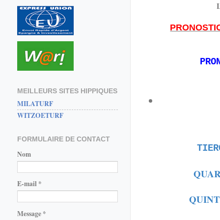
PRONOSTI
PRO
MEILLEURS SITES HIPPIQUES
MILATURF
WITZOETURF
FORMULAIRE DE CONTACT
TIER
Nom
QUAR
E-mail
*
QUINT
Message
*