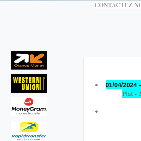
CONTACTEZ NO
01/04/2024 
Plat -