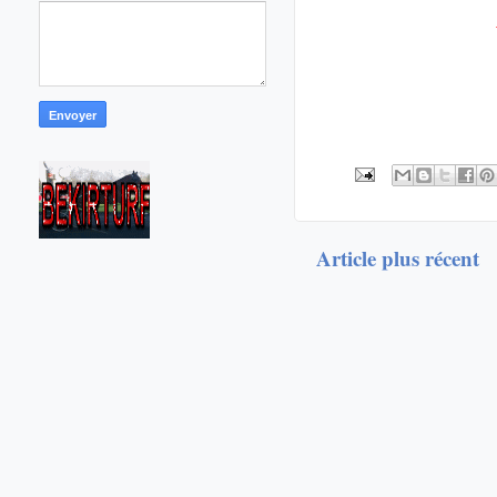
Article plus récent