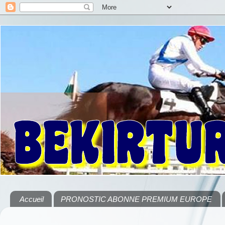
Accueil
PRONOSTIC ABONNE PREMIUM EUROPE