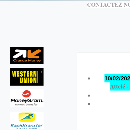
CONTACTEZ NO
10/02/202
Attelé 