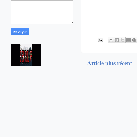
Article plus récent