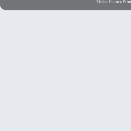
Thème Picture Wind