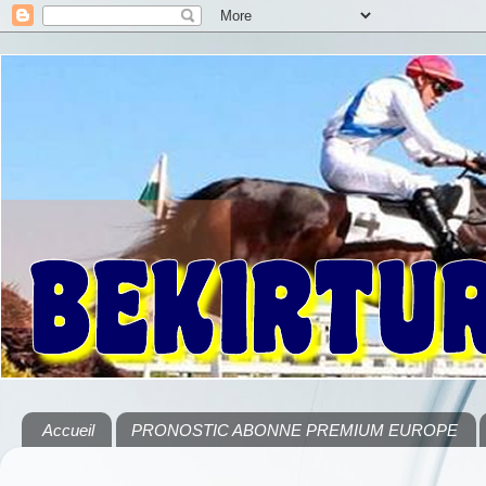
Accueil
PRONOSTIC ABONNE PREMIUM EUROPE