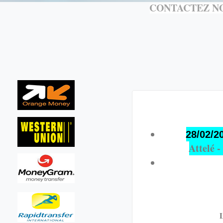
CONTACTEZ NO
28/02/2
Attelé 