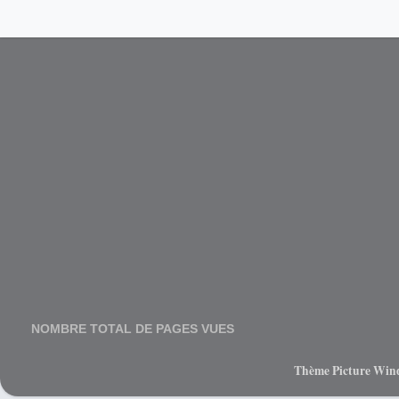
NOMBRE TOTAL DE PAGES VUES
Thème Picture Wind