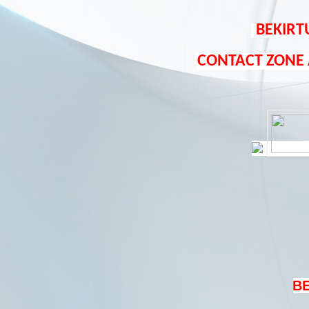
BEKIRT
CONTACT ZONE
B