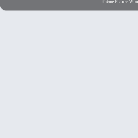
Thème Picture Wind