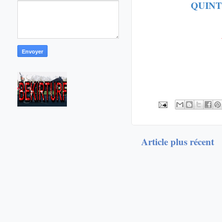
QUINT
Article plus récent