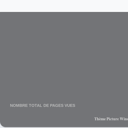
NOMBRE TOTAL DE PAGES VUES
Thème Picture Wind