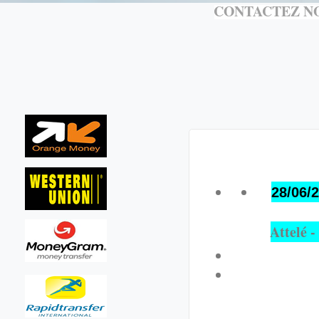
CONTACTEZ NO
28/06/2
Attelé 