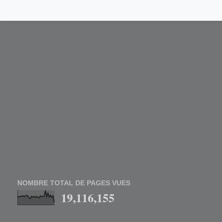
NOMBRE TOTAL DE PAGES VUES
19,116,155