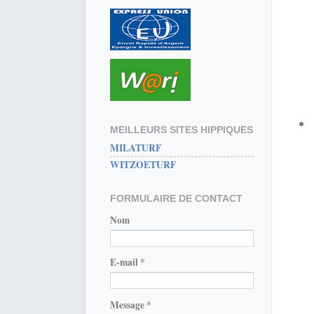
MEILLEURS SITES HIPPIQUES
MILATURF
WITZOETURF
FORMULAIRE DE CONTACT
Nom
E-mail
*
Message
*