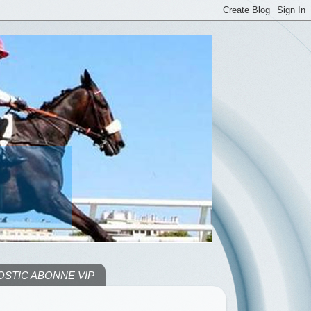
STIC ABONNE VIP