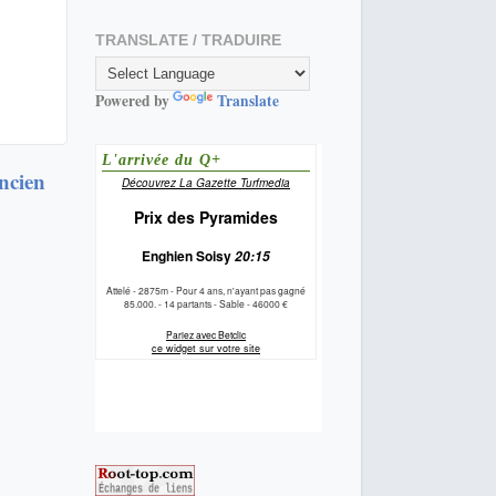
TRANSLATE / TRADUIRE
Powered by
Translate
ancien