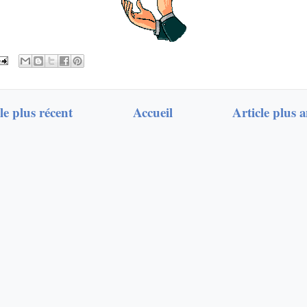
le plus récent
Accueil
Article plus 