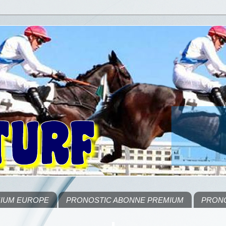
IUM EUROPE
PRONOSTIC ABONNE PREMIUM
PRONO