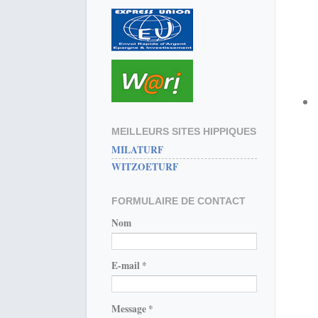
MEILLEURS SITES HIPPIQUES
MILATURF
WITZOETURF
FORMULAIRE DE CONTACT
Nom
E-mail
*
Message
*