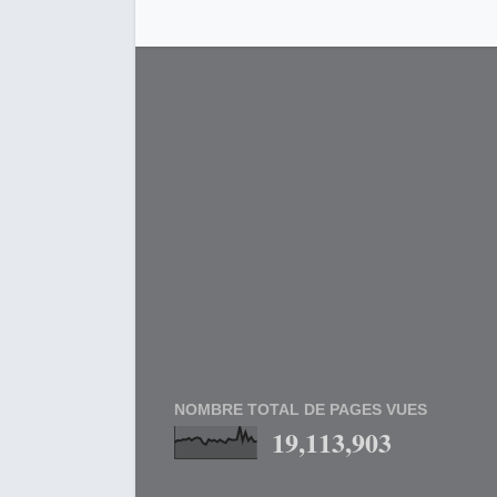
NOMBRE TOTAL DE PAGES VUES
19,113,903