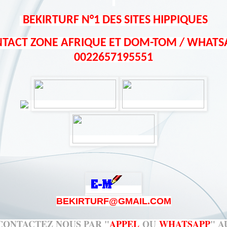
BEKIRTURF N°1 DES SITES HIPPIQUES
TACT ZONE AFRIQUE ET DOM-TOM / WHAT
0022657195551
BEKIRTURF@GMAIL.COM
CONTACTEZ NOUS PAR "
APPEL
OU
WHATSAPP
" A