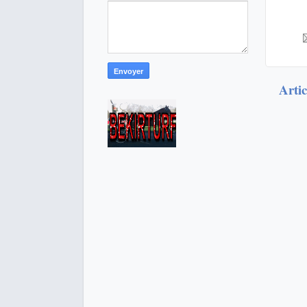
Artic