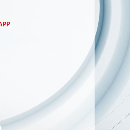
SAPP
U