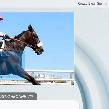
STIC ABONNE VIP