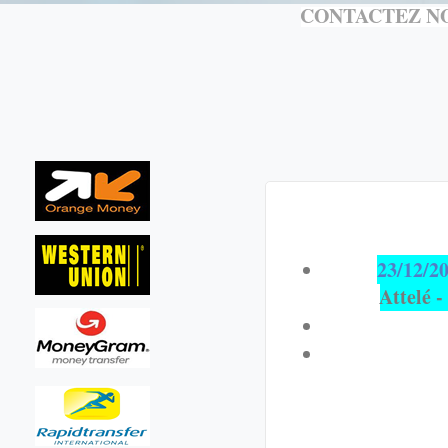
CONTACTEZ NO
23/12/20
Attelé 