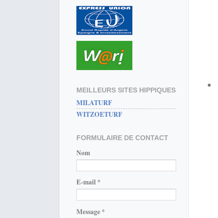
MEILLEURS SITES HIPPIQUES
MILATURF
WITZOETURF
FORMULAIRE DE CONTACT
Nom
E-mail
*
Message
*