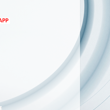
SAPP
U