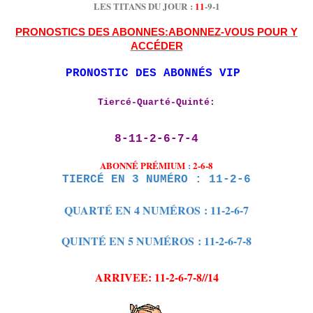
LES TITANS DU JOUR
:
11
-9
-1
PRONOSTICS DES ABONNES:ABONNEZ-VOUS POUR Y
ACCÉDER
PRONOSTIC DES ABONNÉS VIP
Tiercé-Quarté-Quinté
:
8-11-2-6-7-4
ABONNÉ PRÉMIUM
:
2
-6
-8
TIERCÉ EN 3 NUMÉRO
: 11-2-6
QUARTÉ EN 4 NUMÉROS
: 11-2-6-7
QUINTÉ EN 5 NUMÉROS
: 11-2-6-7-8
ARRIVEE
: 11
-2-6-7-8//14