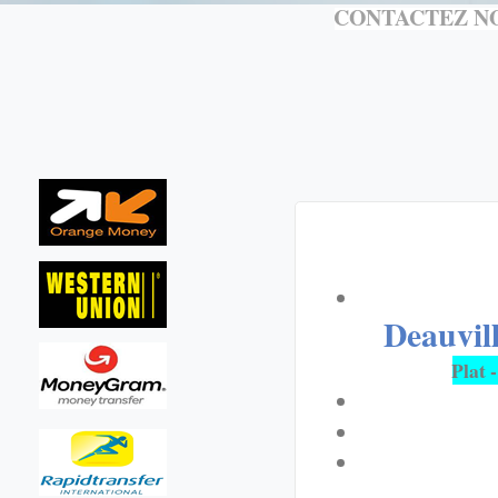
CONTACTEZ NO
Deauvill
Plat 