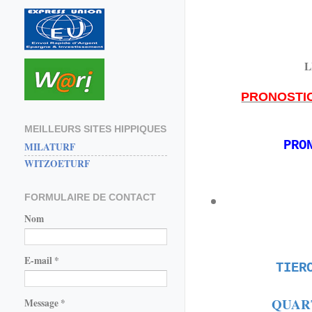
L
PRONOSTI
MEILLEURS SITES HIPPIQUES
PRO
MILATURF
WITZOETURF
FORMULAIRE DE CONTACT
Nom
E-mail
*
TIER
QUAR
Message
*