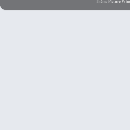
Thème Picture Wind