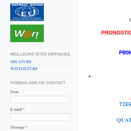
PRONOSTI
PRO
MEILLEURS SITES HIPPIQUES
MILATURF
WITZOETURF
FORMULAIRE DE CONTACT
Nom
TIE
E-mail
*
QUAR
Message
*