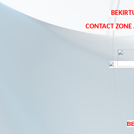
BEKIRT
CONTACT ZONE
B