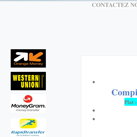
CONTACTEZ NO
Compiè
Plat 