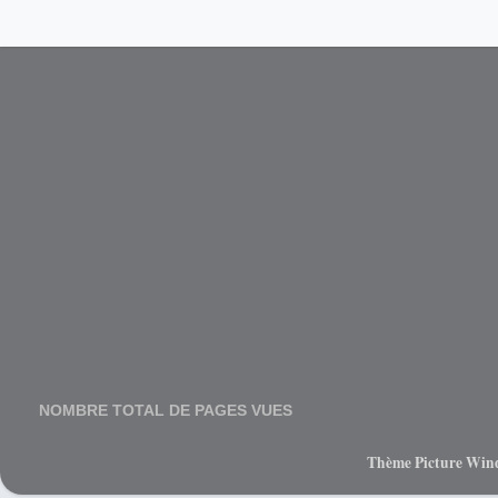
NOMBRE TOTAL DE PAGES VUES
Thème Picture Wind