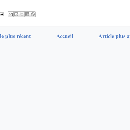
le plus récent
Accueil
Article plus 