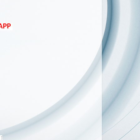
SAPP
U