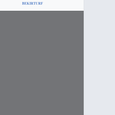
BEKIRTURF